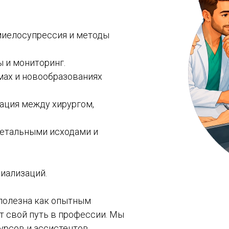
миелосупрессия и методы
 и мониторинг.
омах и новообразованиях
ация между хирургом,
летальными исходами и
иализаций.
полезна как опытным
ет свой путь в профессии. Мы
урсов и ассистентов