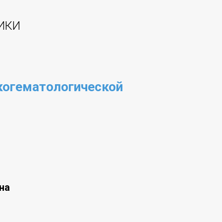
ИКИ
когематологической
на