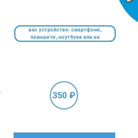
Смотрите вебинар на удобном для
вас устройстве: смартфоне,
планшете, ноутбуке или на
стационарном компьютере.
ь
350 ₽